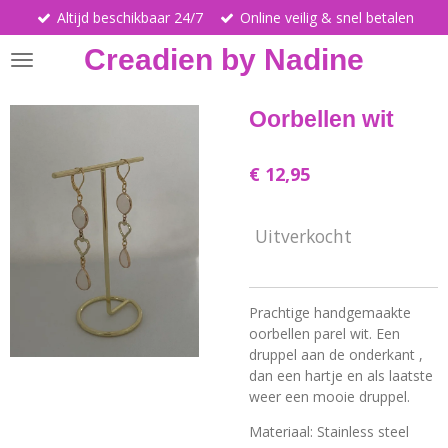
Altijd beschikbaar 24/7
Online veilig & snel betalen
Ga
direct
Creadien by Nadine
naar
de
hoofdinhoud
Oorbellen wit
€ 12,95
Uitverkocht
Prachtige handgemaakte
oorbellen parel wit. Een
druppel aan de onderkant ,
dan een hartje en als laatste
weer een mooie druppel.
Materiaal: Stainless steel