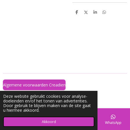
D
D
S
D
e
e
h
e
l
e
a
l
e
l
r
e
n
e
n
Algemene voorwaarden Creadien
© 2022 - 2026 Creadien
Deze website gebruikt cookies voor analyse-
Powered by
JouwWeb
doeleinden en/of het tonen van advertenties.
Door gebruik te blijven maken van de site gaat
u hiermee akkoord.
Akkoord
E-mailadres
Telefoonnummer
Kaart
WhatsApp