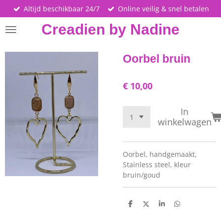
Altijd beschikbaar 24/7
Online veilig & snel betalen
Ga
direct
Creadien by Nadine
naar
de
hoofdinhoud
Oorbel bruin
€ 10,00
In
winkelwagen
Oorbel, handgemaakt,
Stainless steel, kleur
bruin/goud
D
D
S
D
e
e
h
e
l
e
a
l