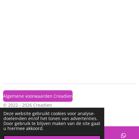
e
l
r
e
n
e
n
Algemene voorwaarden Creadien
© 2022 - 2026 Creadien
Powered by
JouwWeb
Deze website gebruikt cookies voor analyse-
doeleinden en/of het tonen van advertenties.
Door gebruik te blijven maken van de site gaat
u hiermee akkoord.