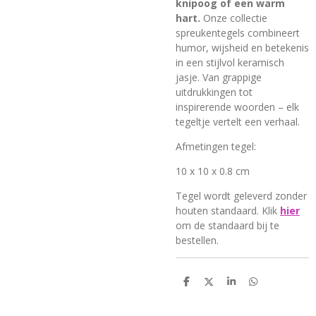
knipoog of een warm
hart.
Onze collectie
spreukentegels combineert
humor, wijsheid en betekenis
in een stijlvol keramisch
jasje. Van grappige
uitdrukkingen tot
inspirerende woorden – elk
tegeltje vertelt een verhaal.
Afmetingen tegel:
10 x 10 x 0.8 cm
Tegel wordt geleverd
zonder
houten standaard. Klik
hier
om de standaard bij te
bestellen.
D
D
S
D
e
e
h
e
l
e
a
l
e
l
r
e