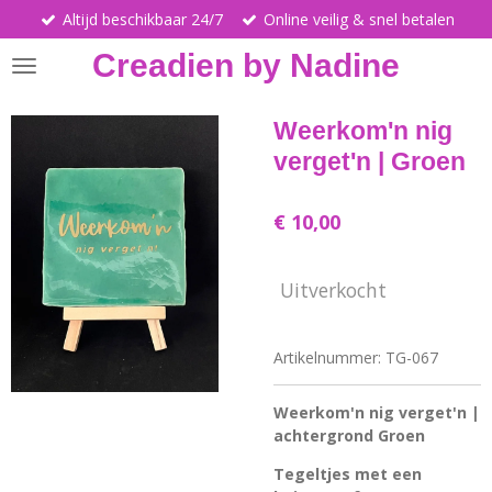
Altijd beschikbaar 24/7
Online veilig & snel betalen
Ga
direct
Creadien by Nadine
naar
de
hoofdinhoud
Weerkom'n nig
verget'n | Groen
€ 10,00
Uitverkocht
Artikelnummer:
TG-067
Weerkom'n nig verget'n |
achtergrond Groen
Tegeltjes met een