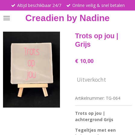
Altijd beschikbaar 24/7
Online veilig & snel betalen
Ga
direct
Creadien by Nadine
naar
de
hoofdinhoud
Trots op jou |
Grijs
€ 10,00
Uitverkocht
Artikelnummer:
TG-064
Trots op jou |
achtergrond Grijs
Tegeltjes met een