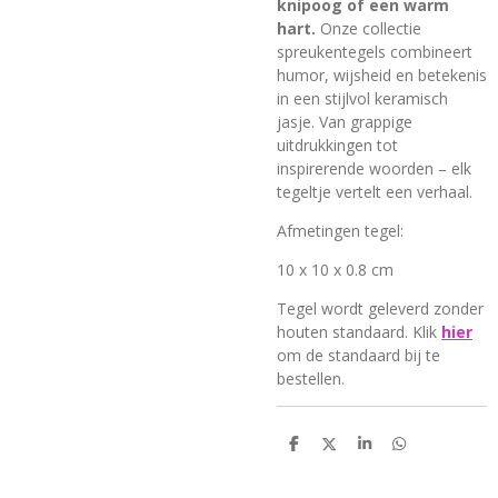
knipoog of een warm
hart.
Onze collectie
spreukentegels combineert
humor, wijsheid en betekenis
in een stijlvol keramisch
jasje. Van grappige
uitdrukkingen tot
inspirerende woorden – elk
tegeltje vertelt een verhaal.
Afmetingen tegel:
10 x 10 x 0.8 cm
Tegel wordt geleverd
zonder
houten standaard. Klik
hier
om de standaard bij te
bestellen.
D
D
S
D
e
e
h
e
l
e
a
l
e
l
r
e