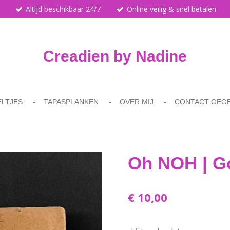
Altijd beschikbaar 24/7
Online veilig & snel betalen
Creadien by Nadine
ELTJES
TAPASPLANKEN
OVER MIJ
CONTACT GEG
Oh NOH | G
€ 10,00