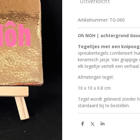
Uitverkocht
Artikelnummer:
TG-060
Oh NOH | achtergrond Gou
Tegeltjes met een knipoog
spreukentegels combineert humo
keramisch jasje. Van grappige 
elk tegeltje vertelt een verhaal.
Afmetingen tegel:
10 x 10 x 0.8 cm
Tegel wordt geleverd
zonder
h
standaard bij te bestellen.
D
D
S
e
e
h
l
e
a
e
l
r