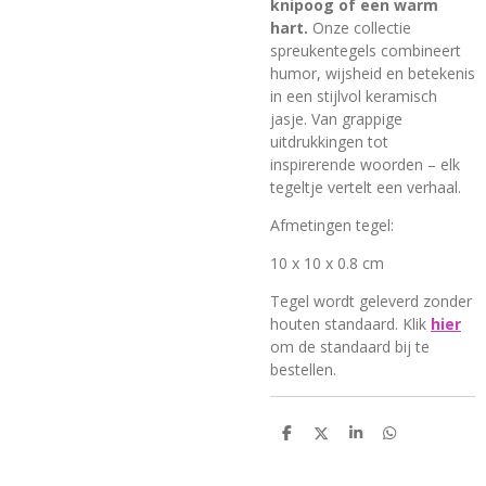
knipoog of een warm
hart.
Onze collectie
spreukentegels combineert
humor, wijsheid en betekenis
in een stijlvol keramisch
jasje. Van grappige
uitdrukkingen tot
inspirerende woorden – elk
tegeltje vertelt een verhaal.
Afmetingen tegel:
10 x 10 x 0.8 cm
Tegel wordt geleverd
zonder
houten standaard. Klik
hier
om de standaard bij te
bestellen.
D
D
S
D
e
e
h
e
l
e
a
l
e
l
r
e