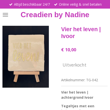
Altijd beschikbaar 24/7
Online veilig & snel betalen
Ga
direct
Creadien by Nadine
naar
de
hoofdinhoud
Vier het leven |
Ivoor
€ 10,00
Uitverkocht
Artikelnummer:
TG-042
Vier het leven |
achtergrond Ivoor
Tegeltjes met een