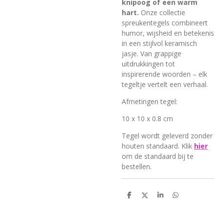
knipoog of een warm
hart.
Onze collectie
spreukentegels combineert
humor, wijsheid en betekenis
in een stijlvol keramisch
jasje. Van grappige
uitdrukkingen tot
inspirerende woorden – elk
tegeltje vertelt een verhaal.
Afmetingen tegel:
10 x 10 x 0.8 cm
Tegel wordt geleverd
zonder
houten standaard. Klik
hier
om de standaard bij te
bestellen.
D
D
S
D
e
e
h
e
l
e
a
l
e
l
r
e