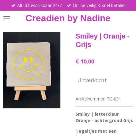
Altijd beschikbaar 24/7
Online veilig & snel betalen
Ga
direct
Creadien by Nadine
naar
de
hoofdinhoud
Smiley | Oranje -
Grijs
€ 10,00
Uitverkocht
Artikelnummer:
TG-031
Smiley | letterkleur
Oranje - achtergrond Grijs
Tegeltjes met een