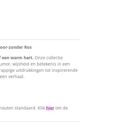
voor-zonder Ros
f een warm hart.
Onze collectie
mor, wijsheid en betekenis in een
 grappige uitdrukkingen tot inspirerende
 een verhaal.
houten standaard. Klik
hier
om de