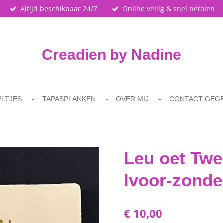
Altijd beschikbaar 24/7
Online veilig & snel betalen
Creadien by Nadine
ELTJES
TAPASPLANKEN
OVER MIJ
CONTACT GEG
Leu oet Twe
Ivoor-zonde
€ 10,00