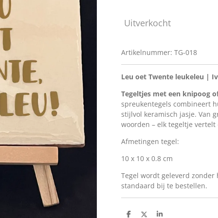
Uitverkocht
Artikelnummer:
TG-018
Leu oet Twente leukeleu | I
Tegeltjes met een knipoog o
spreukentegels combineert hu
stijlvol keramisch jasje. Van
woorden – elk tegeltje vertelt
Afmetingen tegel:
10 x 10 x 0.8 cm
Tegel wordt geleverd
zonder
standaard bij te bestellen.
D
D
S